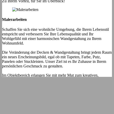
Zu Ihrem Vorteil, für Sie im Überblick!
Malerarbeiten
Schaffen Sie sich eine wohnliche Umgebung, die Ihrem Lebensstil
entspricht und verbessern Sie Ihre Lebensqualität und Ihr
Wohlgefühl mit einer harmonischen Wandgestaltung zu Ihrem
Wohnumfeld.
Die Veränderung der Decken & Wandgestaltung bringt jedem Raum
ein neues Erscheinungsbild, egal ob mit Tapeten, Farbe, Putz,
Panelen oder Stuckleisten. Unser Ziel ist es Ihr Zuhause in Ihrem
persönlichen Geschmack zu gestalten.
Im Objektbereich erlangen Sie mit mehr Mut zum kreativen,
innovativen Design in der Wandgestaltung, die Aufmerksamkeit
Ihrer Besucher und steigern somit den Erinnerungswert.
Verschiedene Materialien, bezogen auf die Farben, Muster und
Strukturen, bieten eine positives Lebensgefühl und schaffen eine
stimmige und persönliche Raumgestaltung.
Sie sind auf der Suche nach neuen, innovativen Ideen?